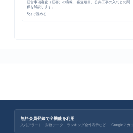
経営事項審査（経審）の意味、審査項目、公共工事の入札との関
係を解説します。
5
分で読める
無料会員登録で全機能を利用
入札アラート・財務データ・ランキング全件表示など — Googleアカ