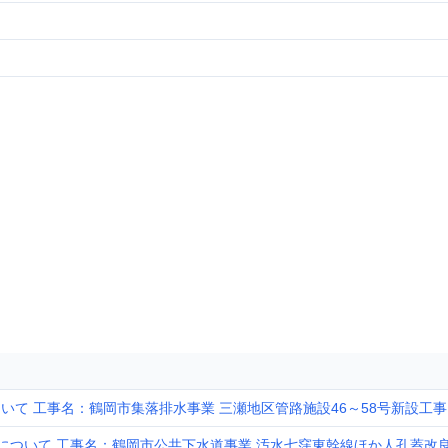
いて 工事名：鶴岡市集落排水事業 三瀬地区管路施設46～58号新設工事
について 工事名：鶴岡市公共下水道事業 汚水七窪東幹線ほか人孔蓋改