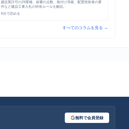
建設業許可の29業種、経審の点数、格付け等級、配置技術者の要
件など建設工事入札の特有ルールを解説。
9
分で読める
すべてのコラムを見る →
無料で会員登録