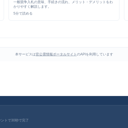
一般競争入札の意味、手続きの流れ、メリット・デメリットをわ
かりやすく解説します。
5
分で読める
本サービスは
官公需情報ポータルサイト
のAPIを利用しています
ウントで30秒で完了