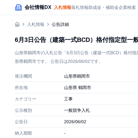
メインコンテンツにスキップ
会社情報DX
入札情報
落札情報
助成金・補助金
企業検索
入札情報
公告詳細
6月3日公告（建築一式BCD）格付指定型
山形県鶴岡市の入札公告「6月3日公告（建築一式BCD）格付
形県鶴岡市です。 公告日は2026/06/02です。
発注機関
山形県鶴岡市
所在地
山形県 鶴岡市
カテゴリー
工事
公示種別
一般競争入札
公告日
2026/06/02
納入期限
-