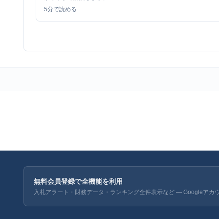
5
分で読める
無料会員登録で全機能を利用
入札アラート・財務データ・ランキング全件表示など — Googleアカ