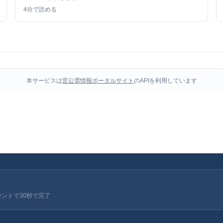
4
分で読める
本サービスは
官公需情報ポータルサイト
のAPIを利用しています
ウントで30秒で完了