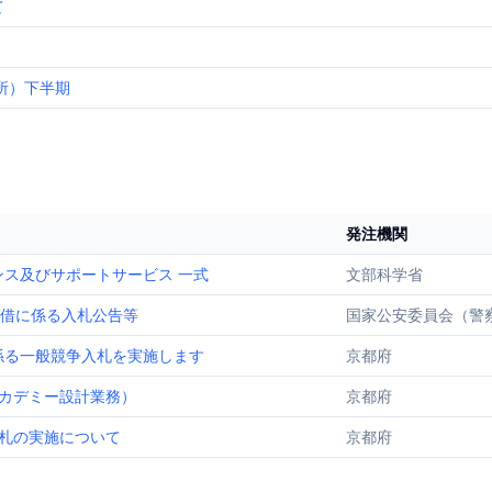
て
所）下半期
発注機関
ス及びサポートサービス 一式
文部科学省
貸借に係る入札公告等
国家公安委員会（警
係る一般競争入札を実施します
京都府
カデミー設計業務）
京都府
札の実施について
京都府