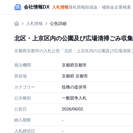
メインコンテンツにスキップ
会社情報DX
入札情報
落札情報
助成金・補助金
企業検索
入札情報
公告詳細
北区・上京区内の公園及び広場清掃ごみ収集
京都府京都市の入札公告「北区・上京区内の公園及び広場清掃ごみ
発注機関
京都府京都市
所在地
京都府 京都市
カテゴリー
役務の提供等
公示種別
一般競争入札
公告日
2026/06/02
納入期限
-
入札締切日
-