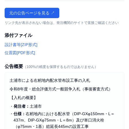
元の公告ページを見る ↗
リンク先が表示されない場合は、発注機関のサイトで直接ご確認ください
添付ファイル
設計書等[ZIP形式]
位置図[PDF形式]
公告概要
（100%の精度を保障するものではありません）
土浦市による右籾地内配水管布設工事の入札
令和8年度・総合評価方式一般競争入札（事後審査方式）
【入札の概要】
・
発注者：
土浦市
・
仕様：
右籾地内における配水管（DIP‑GXφ150mm・L＝
437m、DIP‑GXφ75mm・L＝8m）及び単口消火栓
（φ75mm・1基）総延長445mの設置工事