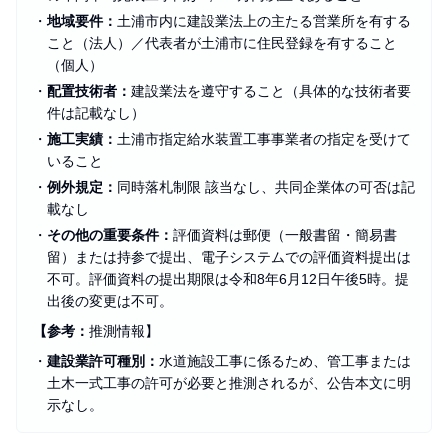
・
地域要件：
土浦市内に建設業法上の主たる営業所を有する
こと（法人）／代表者が土浦市に住民登録を有すること
（個人）
・
配置技術者：
建設業法を遵守すること（具体的な技術者要
件は記載なし）
・
施工実績：
土浦市指定給水装置工事事業者の指定を受けて
いること
・
例外規定：
同時落札制限 該当なし、共同企業体の可否は記
載なし
・
その他の重要条件：
評価資料は郵便（一般書留・簡易書
留）または持参で提出、電子システムでの評価資料提出は
不可。評価資料の提出期限は令和8年6月12日午後5時。提
出後の変更は不可。
【参考：
推測情報】
・
建設業許可種別：
水道施設工事に係るため、管工事または
土木一式工事の許可が必要と推測されるが、公告本文に明
示なし。