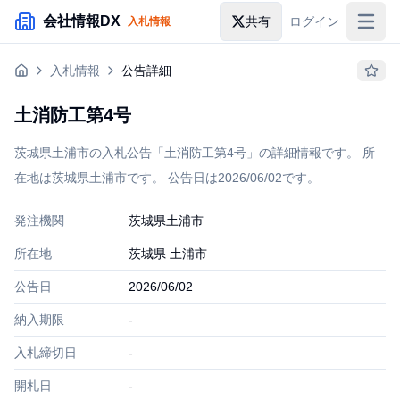
メインコンテンツにスキップ
会社情報DX
共有
ログイン
入札情報
入札情報
入札情報
公告詳細
落札情報
土消防工第4号
助成金・補助金
茨城県土浦市の入札公告「土消防工第4号」の詳細情報です。 所
企業検索
在地は茨城県土浦市です。 公告日は2026/06/02です。
発注機関
茨城県土浦市
所在地
茨城県 土浦市
公告日
2026/06/02
納入期限
-
入札締切日
-
開札日
-