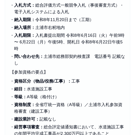
・
入札方式：
総合評価方式一般競争入札（事後審査方式）・
電子入札システムによる入札
・
納入期限：
令和8年11月20日まで（工期）
・
納入場所：
土浦市右籾地内
・
入札期限：
入札書提出期間 令和8年6月16日（火）午前9時
〜 6月22日（月）午後5時、開札日 令和8年6月22日午後5
時
・
問い合わせ先：
土浦市総務部契約検査課 電話番号 記載な
し
【参加資格の要点】
・
資格区分（物品/役務/工事）：
工事
・
細目：
水道施設工事
・
等級：
A等級（格付け）
・
資格制度：
全省庁統一資格（A等級）／土浦市入札参加資
格審査（建設工事）
・
建設業許可：
記載なし
・
経営事項審査：
総合評定値通知書において、水道施設工事
の年間平均完成工事高が2,300万円以上であること