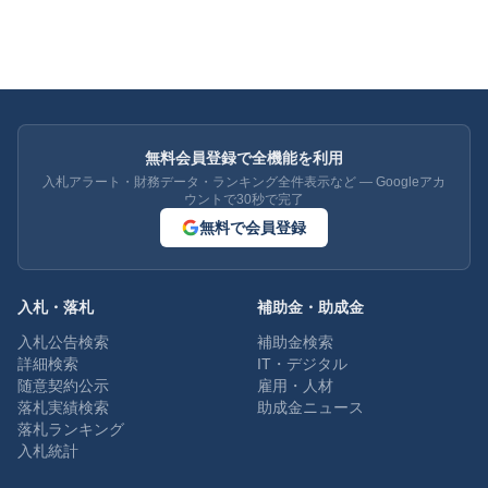
無料会員登録で全機能を利用
入札アラート・財務データ・ランキング全件表示など — Googleアカ
ウントで30秒で完了
無料で会員登録
入札・落札
補助金・助成金
入札公告検索
補助金検索
詳細検索
IT・デジタル
随意契約公示
雇用・人材
落札実績検索
助成金ニュース
落札ランキング
入札統計