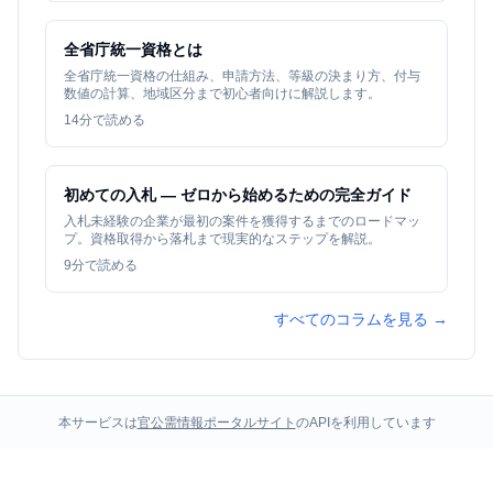
全省庁統一資格とは
全省庁統一資格の仕組み、申請方法、等級の決まり方、付与
数値の計算、地域区分まで初心者向けに解説します。
14
分で読める
初めての入札 — ゼロから始めるための完全ガイド
入札未経験の企業が最初の案件を獲得するまでのロードマッ
プ。資格取得から落札まで現実的なステップを解説。
9
分で読める
すべてのコラムを見る →
本サービスは
官公需情報ポータルサイト
のAPIを利用しています