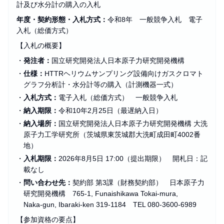
計及び水分計の購入の入札
年度・契約形態・入札方式：
令和8年 一般競争入札 電子
入札（総価方式）
【入札の概要】
・
発注者：
国立研究開発法人日本原子力研究開発機構
・
仕様：
HTTRヘリウムサンプリング設備向けガスクロマト
グラフ分析計・水分計等の購入（計測機器一式）
・
入札方式：
電子入札（総価方式） 一般競争入札
・
納入期限：
令和10年2月25日（最遅納入日）
・
納入場所：
国立研究開発法人日本原子力研究開発機構 大洗
原子力工学研究所（茨城県東茨城郡大洗町成田町4002番
地）
・
入札期限：
2026年8月5日 17:00（提出期限） 開札日：記
載なし
・
問い合わせ先：
契約部 第3課（財務契約部） 日本原子力
研究開発機構 765-1, Funaishikawa Tokai-mura,
Naka‑gun, Ibaraki‑ken 319‑1184 TEL 080‑3600‑6989
【参加資格の要点】