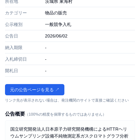
所在地
茨城県 東海村
カテゴリー
物品の販売
公示種別
一般競争入札
公告日
2026/06/02
納入期限
-
入札締切日
-
開札日
-
元の公告ページを見る ↗
リンク先が表示されない場合は、発注機関のサイトで直接ご確認ください
公告概要
（100%の精度を保障するものではありません）
国立研究開発法人日本原子力研究開発機構によるHTTRヘリ
ウムサンプリング設備不純物測定系ガスクロマトグラフ分析