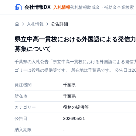
メインコンテンツにスキップ
会社情報DX
入札情報
落札情報
助成金・補助金
企業検索
入札情報
公告詳細
県立中高一貫校における外国語による発信力
募集について
千葉県の入札公告「県立中高一貫校における外国語による発信
ゴリーは役務の提供等です。 所在地は千葉県です。 公告日は2026
発注機関
千葉県
所在地
千葉県
カテゴリー
役務の提供等
公告日
2026/05/31
納入期限
-