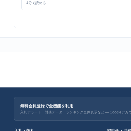
4
分で読める
無料会員登録で全機能を利用
入札アラート・財務データ・ランキング全件表示など — Googleアカ
入札・落札
補助金・助