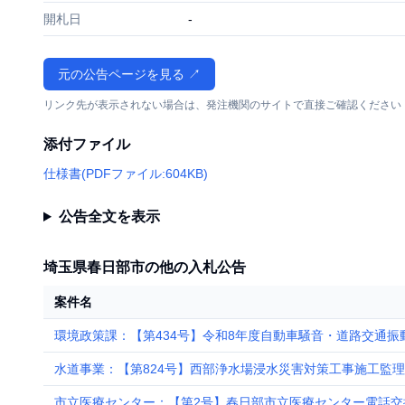
開札日
-
元の公告ページを見る ↗
リンク先が表示されない場合は、発注機関のサイトで直接ご確認ください
添付ファイル
仕様書(PDFファイル:604KB)
公告全文を表示
埼玉県春日部市の他の入札公告
案件名
環境政策課：【第434号】令和8年度自動車騒音・道路交通振
水道事業：【第824号】西部浄水場浸水災害対策工事施工監
市立医療センター：【第2号】春日部市立医療センター電話交