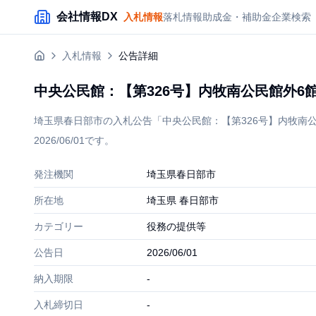
メインコンテンツにスキップ
会社情報DX
入札情報
落札情報
助成金・補助金
企業検索
入札情報
公告詳細
中央公民館：【第326号】内牧南公民館外6
埼玉県春日部市の入札公告「中央公民館：【第326号】内牧南
2026/06/01です。
発注機関
埼玉県春日部市
所在地
埼玉県 春日部市
カテゴリー
役務の提供等
公告日
2026/06/01
納入期限
-
入札締切日
-