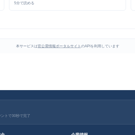
5
分で読める
本サービスは
官公需情報ポータルサイト
のAPIを利用しています
ウントで30秒で完了
成金
企業情報