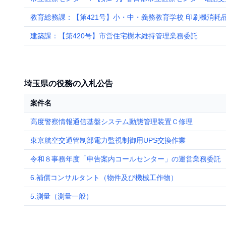
教育総務課：【第421号】小・中・義務教育学校 印刷機消耗
建築課：【第420号】市営住宅樹木維持管理業務委託
埼玉県の役務の入札公告
案件名
高度警察情報通信基盤システム動態管理装置Ｃ修理
東京航空交通管制部電力監視制御用UPS交換作業
令和８事務年度「申告案内コールセンター」の運営業務委託
6.補償コンサルタント（物件及び機械工作物）
5.測量（測量一般）