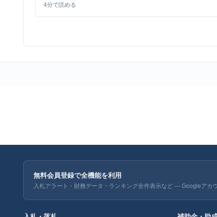
4
分で読める
無料会員登録で全機能を利用
入札アラート・財務データ・ランキング全件表示など — Googleアカ
入札・落札
補助金・助