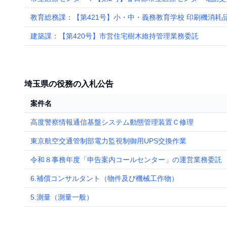
教育総務課：【第421号】小・中・義務教育学校 印刷機消耗
建築課：【第420号】市営住宅樹木維持管理業務委託
埼玉県の役務の入札公告
案件名
高度警察情報通信基盤システム動態管理装置Ｃ修理
東京航空交通管制部電力監視制御用UPS交換作業
令和８事務年度「申告案内コールセンター」の運営業務委託
6.補償コンサルタント（物件及び機械工作物）
5.測量（測量一般）