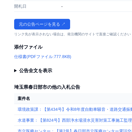
開札日
-
元の公告ページを見る ↗
リンク先が表示されない場合は、発注機関のサイトで直接ご確認ください
添付ファイル
仕様書(PDFファイル:777.8KB)
公告全文を表示
埼玉県春日部市の他の入札公告
案件名
環境政策課：【第434号】令和8年度自動車騒音・道路交通振
水道事業：【第824号】西部浄水場浸水災害対策工事施工監
市立医療センター：【第2号】春日部市立医療センター電話交