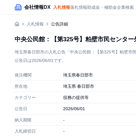
メインコンテンツにスキップ
会社情報DX
入札情報
落札情報
助成金・補助金
企業検索
入札情報
公告詳細
中央公民館：【第325号】粕壁市民センター
埼玉県春日部市の入札公告「中央公民館：【第325号】粕壁市
公告日は2026/06/01です。
発注機関
埼玉県春日部市
所在地
埼玉県 春日部市
カテゴリー
役務の提供等
公告日
2026/06/01
納入期限
-
入札締切日
-