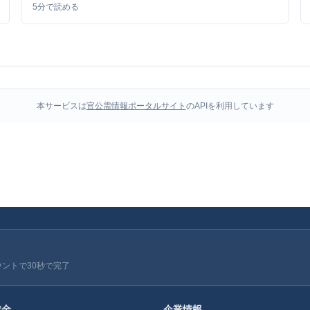
5
分で読める
本サービスは
官公需情報ポータルサイト
のAPIを利用しています
ウントで30秒で完了
成金
企業情報