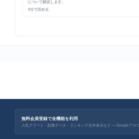
について解説します。
4
分で読める
無料会員登録で全機能を利用
入札アラート・財務データ・ランキング全件表示など — Googleアカ