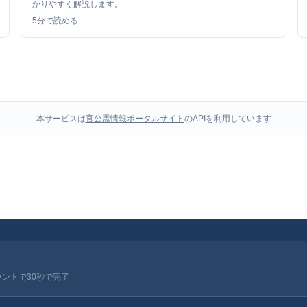
かりやすく解説します。
5
分で読める
本サービスは
官公需情報ポータルサイト
のAPIを利用しています
ウントで30秒で完了