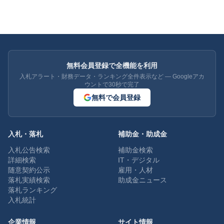
無料会員登録で全機能を利用
入札アラート・財務データ・ランキング全件表示など — Googleアカ
ウントで30秒で完了
無料で会員登録
入札・落札
補助金・助成金
入札公告検索
補助金検索
詳細検索
IT・デジタル
随意契約公示
雇用・人材
落札実績検索
助成金ニュース
落札ランキング
入札統計
企業情報
サイト情報