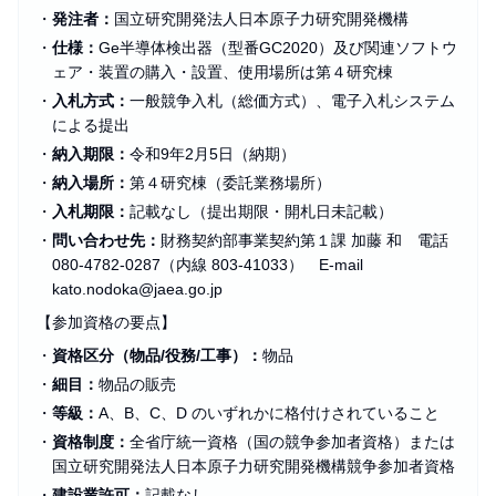
・
発注者：
国立研究開発法人日本原子力研究開発機構
・
仕様：
Ge半導体検出器（型番GC2020）及び関連ソフトウ
ェア・装置の購入・設置、使用場所は第４研究棟
・
入札方式：
一般競争入札（総価方式）、電子入札システム
による提出
・
納入期限：
令和9年2月5日（納期）
・
納入場所：
第４研究棟（委託業務場所）
・
入札期限：
記載なし（提出期限・開札日未記載）
・
問い合わせ先：
財務契約部事業契約第１課 加藤 和 電話
080‑4782‑0287（内線 803‑41033） E‑mail
kato.nodoka@jaea.go.jp
【参加資格の要点】
・
資格区分（物品/役務/工事）：
物品
・
細目：
物品の販売
・
等級：
A、B、C、D のいずれかに格付けされていること
・
資格制度：
全省庁統一資格（国の競争参加者資格）または
国立研究開発法人日本原子力研究開発機構競争参加者資格
・
建設業許可：
記載なし