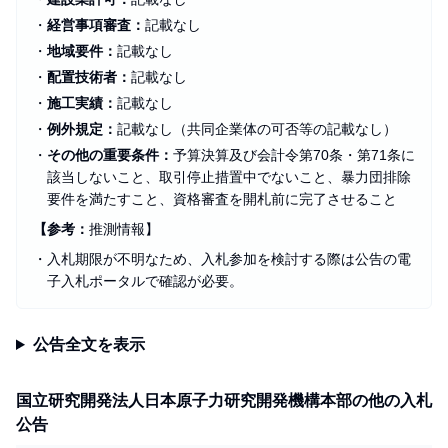
・
経営事項審査：
記載なし
・
地域要件：
記載なし
・
配置技術者：
記載なし
・
施工実績：
記載なし
・
例外規定：
記載なし（共同企業体の可否等の記載なし）
・
その他の重要条件：
予算決算及び会計令第70条・第71条に
該当しないこと、取引停止措置中でないこと、暴力団排除
要件を満たすこと、資格審査を開札前に完了させること
【参考：
推測情報】
・
入札期限が不明なため、入札参加を検討する際は公告の電
子入札ポータルで確認が必要。
公告全文を表示
国立研究開発法人日本原子力研究開発機構本部の他の入札
公告