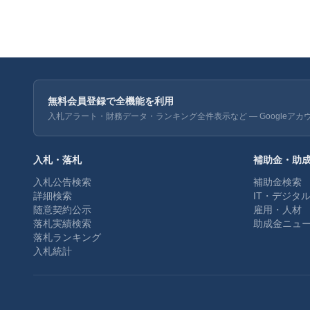
無料会員登録で全機能を利用
入札アラート・財務データ・ランキング全件表示など — Googleアカ
入札・落札
補助金・助
入札公告検索
補助金検索
詳細検索
IT・デジタ
随意契約公示
雇用・人材
落札実績検索
助成金ニュ
落札ランキング
入札統計