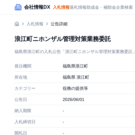
メインコンテンツにスキップ
会社情報DX
入札情報
落札情報
助成金・補助金
企業検索
入札情報
公告詳細
浪江町ニホンザル管理対策業務委託
福島県浪江町の入札公告「浪江町ニホンザル管理対策業務委託」の詳
発注機関
福島県浪江町
所在地
福島県 浪江町
カテゴリー
役務の提供等
公告日
2026/06/01
納入期限
-
入札締切日
-
開札日
-