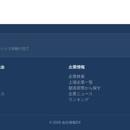
ウントで30秒で完了
成金
企業情報
企業検索
ル
上場企業一覧
都道府県から探す
ース
企業ニュース
ランキング
©
2026
会社情報DX