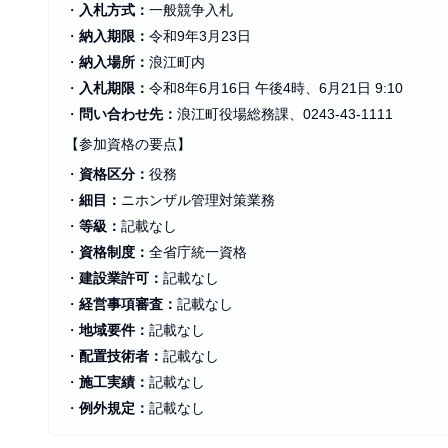
・
入札方式：
一般競争入札
・
納入期限：
令和9年3月23日
・
納入場所：
浪江町内
・
入札期限：
令和8年6月16日 午後4時、6月21日 9:10
・
問い合わせ先：
浪江町役場総務課、0243-43-1111
【参加資格の要点】
・
資格区分：
役務
・
細目：
ニホンザル管理対策業務
・
等級：
記載なし
・
資格制度：
全省庁統一資格
・
建設業許可：
記載なし
・
経営事項審査：
記載なし
・
地域要件：
記載なし
・
配置技術者：
記載なし
・
施工実績：
記載なし
・
例外規定：
記載なし