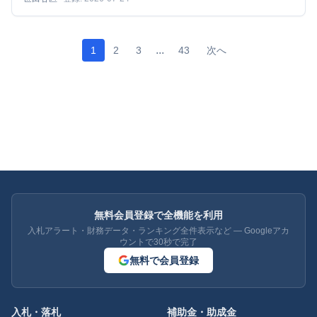
...
1
2
3
43
次へ
無料会員登録で全機能を利用
入札アラート・財務データ・ランキング全件表示など — Googleアカ
ウントで30秒で完了
無料で会員登録
入札・落札
補助金・助成金