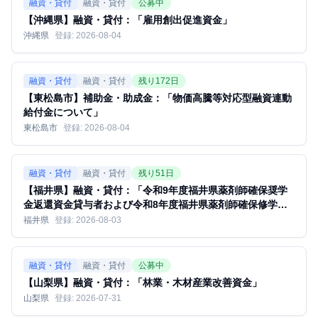
融資・貸付
融資・貸付
公募中
【沖縄県】融資・貸付：「雇用創出促進資金」
沖縄県
登録:
2026-08-04
融資・貸付
融資・貸付
残り
172
日
【東松島市】補助金・助成金：「物価高騰等対応型融資連動
給付金について」
東松島市
登録:
2026-08-04
融資・貸付
融資・貸付
残り
51
日
【福井県】融資・貸付：「令和9年度福井県薬剤師確保奨学
金返還資金貸与者および令和8年度福井県薬剤師確保修学資
金貸与者の募集について」
福井県
登録:
2026-08-03
融資・貸付
融資・貸付
公募中
【山梨県】融資・貸付：「林業・木材産業改善資金」
山梨県
登録:
2026-07-31