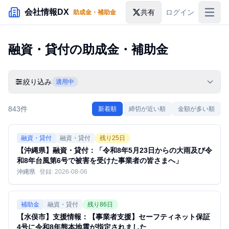
メインコンテンツにスキップ
会社情報DX
共有
ログイン
助成金・補助金
入札情報
融資・貸付
の助成金・補助金
落札情報
助成金・補助金
絞り込み
適用中
企業検索
843
件
新着順
締切が近い順
金額が多い順
融資・貸付
融資・貸付
残り
25
日
【沖縄県】融資・貸付：「令和8年5月23日からの大雨及び令
和8年台風第6号で被害を受けた事業者の皆さまへ」
沖縄県
登録:
2026-08-06
補助金
融資・貸付
残り
86
日
【水俣市】支援情報：【事業者支援】セーフティネット保証
4号に令和8年熊本地震が指定されました