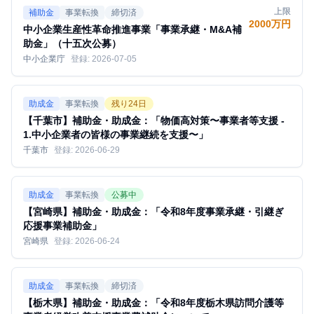
上限
補助金
事業転換
締切済
2000万円
中小企業生産性革命推進事業「事業承継・M&A補
助金」（十五次公募）
中小企業庁
登録:
2026-07-05
助成金
事業転換
残り
24
日
【千葉市】補助金・助成金：「物価高対策〜事業者等支援 -
1.中小企業者の皆様の事業継続を支援〜」
千葉市
登録:
2026-06-29
助成金
事業転換
公募中
【宮崎県】補助金・助成金：「令和8年度事業承継・引継ぎ
応援事業補助金」
宮崎県
登録:
2026-06-24
助成金
事業転換
締切済
【栃木県】補助金・助成金：「令和8年度栃木県訪問介護等