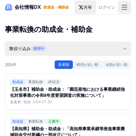
メインコンテンツにスキップ
会社情報DX
共有
ログイン
助成金・補助金
入札情報
事業転換
の助成金・補助金
落札情報
助成金・補助金
絞り込み
適用中
企業検索
205
件
新着順
締切が近い順
金額が多い順
助成金
事業転換
締切済
【玉名市】補助金・助成金：「園芸産地における事業継続強
化対策事業の令和8年度要望調査の実施について」
玉名市
登録:
2026-07-30
助成金
事業転換
公募中
【高知県】補助金・助成金：「高知県事業承継等推進事業費
補助金交付要綱の一部改正について」