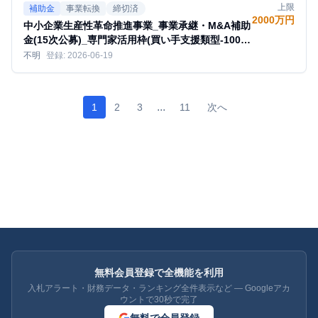
上限
補助金
事業転換
締切済
2000万円
中小企業生産性革命推進事業_事業承継・M&A補助
金(15次公募)_専門家活用枠(買い手支援類型-100億
企業特例)
不明
登録:
2026-06-19
...
1
2
3
11
次へ
無料会員登録で全機能を利用
入札アラート・財務データ・ランキング全件表示など — Googleアカ
ウントで30秒で完了