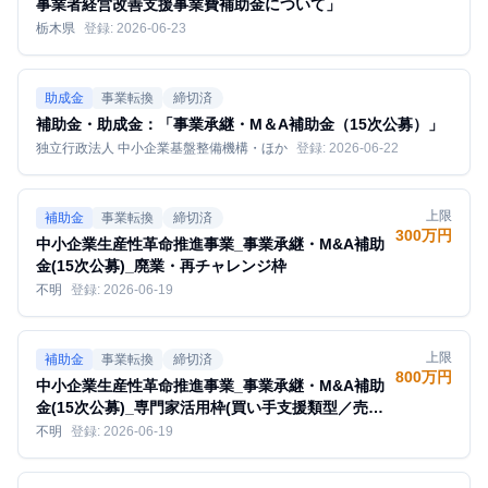
事業者経営改善支援事業費補助金について」
栃木県
登録:
2026-06-23
助成金
事業転換
締切済
補助金・助成金：「事業承継・M＆A補助金（15次公募）」
独立行政法人 中小企業基盤整備機構・ほか
登録:
2026-06-22
上限
補助金
事業転換
締切済
300万円
中小企業生産性革命推進事業_事業承継・M&A補助
金(15次公募)_廃業・再チャレンジ枠
不明
登録:
2026-06-19
上限
補助金
事業転換
締切済
800万円
中小企業生産性革命推進事業_事業承継・M&A補助
金(15次公募)_専門家活用枠(買い手支援類型／売り
手支援類型)
不明
登録:
2026-06-19