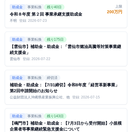
上限
助成金
事業転換
残り
40
日
200万円
令和８年度 第２回 事業承継支援助成金
不明
登録:
2026-07-23
助成金
事業転換
残り
175
日
【雲仙市】補助金・助成金：「雲仙市燃油高騰等対策事業継
続支援金」
雲仙市
登録:
2026-07-22
助成金
事業転換
締切済
補助金・助成金：【7/31締切】令和8年度「経営革新事業」
第2回申請開始のお知らせ
公益財団法人沖縄県産業振興公社、他
登録:
2026-07-15
助成金
事業転換
残り
143
日
【鳴門市】補助金・助成金：【7月3日から受付開始】小規模
企業者等事業継続緊急支援金について