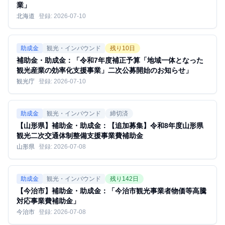
業」
北海道
登録:
2026-07-10
助成金
観光・インバウンド
残り
10
日
補助金・助成金：「令和7年度補正予算「地域一体となった
観光産業の効率化支援事業」二次公募開始のお知らせ」
観光庁
登録:
2026-07-10
助成金
観光・インバウンド
締切済
【山形県】補助金・助成金：【追加募集】令和8年度山形県
観光二次交通体制整備支援事業費補助金
山形県
登録:
2026-07-08
助成金
観光・インバウンド
残り
142
日
【今治市】補助金・助成金：「今治市観光事業者物価等高騰
対応事業費補助金」
今治市
登録:
2026-07-08