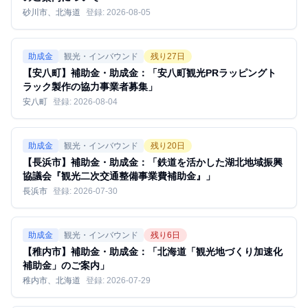
砂川市、北海道
登録:
2026-08-05
助成金
観光・インバウンド
残り
27
日
【安八町】補助金・助成金：「安八町観光PRラッピングト
ラック製作の協力事業者募集」
安八町
登録:
2026-08-04
助成金
観光・インバウンド
残り
20
日
【長浜市】補助金・助成金：「鉄道を活かした湖北地域振興
協議会『観光二次交通整備事業費補助金』」
長浜市
登録:
2026-07-30
助成金
観光・インバウンド
残り
6
日
【稚内市】補助金・助成金：「北海道「観光地づくり加速化
補助金」のご案内」
稚内市、北海道
登録:
2026-07-29