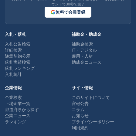
ウントで30秒で完了
無料で会員登録
入札・落札
補助金・助成金
入札公告検索
補助金検索
詳細検索
IT・デジタル
随意契約公示
雇用・人材
落札実績検索
助成金ニュース
落札ランキング
入札統計
企業情報
サイト情報
企業検索
このサイトについて
上場企業一覧
官報公告
都道府県から探す
コラム
企業ニュース
お知らせ
ランキング
プライバシーポリシー
利用規約