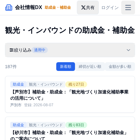
メインコンテンツにスキップ
会社情報DX
共有
ログイン
助成金・補助金
入札情報
観光・インバウンド
の助成金・補助金
落札情報
助成金・補助金
絞り込み
適用中
企業検索
187
件
新着順
締切が近い順
金額が多い順
助成金
観光・インバウンド
残り
27
日
【芦別市】補助金・助成金：「観光地づくり加速化補助事業
の活用について」
芦別市
登録:
2026-08-07
助成金
観光・インバウンド
残り
83
日
【砂川市】補助金・助成金：「観光地づくり加速化補助金」
のご案内について