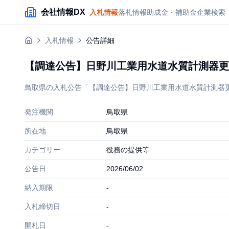
メインコンテンツにスキップ
会社情報DX
入札情報
落札情報
助成金・補助金
企業検索
入札情報
公告詳細
【調達公告】日野川工業用水道水質計測器更
鳥取県の入札公告「【調達公告】日野川工業用水道水質計測器更新業
発注機関
鳥取県
所在地
鳥取県
カテゴリー
役務の提供等
公告日
2026/06/02
納入期限
-
入札締切日
-
開札日
-