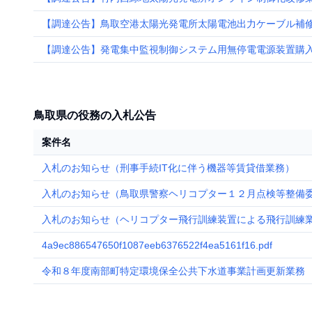
【調達公告】鳥取空港太陽光発電所太陽電池出力ケーブル補修
【調達公告】発電集中監視制御システム用無停電電源装置購入
鳥取県の役務の入札公告
案件名
入札のお知らせ（刑事手続IT化に伴う機器等賃貸借業務）
入札のお知らせ（鳥取県警察ヘリコプター１２月点検等整備
入札のお知らせ（ヘリコプター飛行訓練装置による飛行訓練
4a9ec886547650f1087eeb6376522f4ea5161f16.pdf
令和８年度南部町特定環境保全公共下水道事業計画更新業務