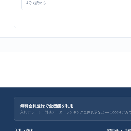
4
分で読める
無料会員登録で全機能を利用
入札アラート・財務データ・ランキング全件表示など — Googleアカ
入札・落札
補助金・助