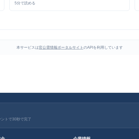
5
分で読める
本サービスは
官公需情報ポータルサイト
のAPIを利用しています
ウントで30秒で完了
成金
企業情報